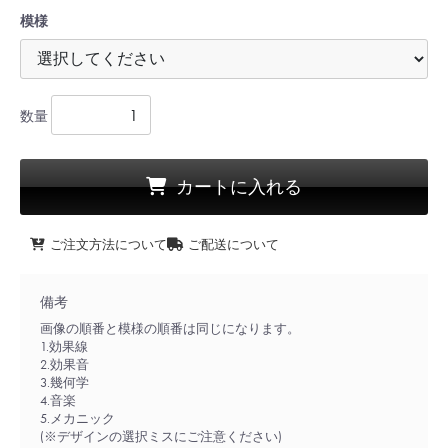
模様
数量
カートに入れる
ご注文方法について
ご配送について
備考
画像の順番と模様の順番は同じになります。
1.効果線
2.効果音
3.幾何学
4.音楽
5.メカニック
(※デザインの選択ミスにご注意ください)