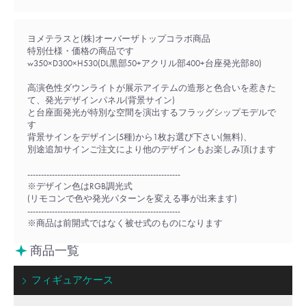
ヨメテラスと(株)オーバーザトップコラボ商品
特別仕様・価格の商品です
w350×D300×H530(DL黒部50+アクリル部400+台座発光部80)
高演色性ダウンライトが展示アイテムの造形と色合いを惹きた
て、発光デザインパネル(背景サイン)
と台座面発光が特別な空間を演出するフラッグシップモデルで
す
背景サインをデザイン(5種)から1枚お選び下さい(無料)、
別途追加サインご注文により他のデザインもお楽しみ頂けます
--------------------------------------------------------
※デザイン色はRGB調光式
(リモコンで色や発光パターンを変える事が出来ます)
--------------------------------------------------------
※商品は前開式ではなく被せ式のものになります
商品一覧
フィギュアケース