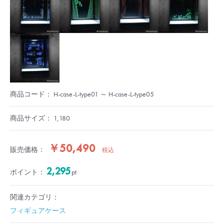
商品コード：
H-case-L-type01 ～ H-case-L-type05
商品サイズ：
1,180
￥50,490
販売価格：
税込
2,295
ポイント：
pt
関連カテゴリ：
フィギュアケース