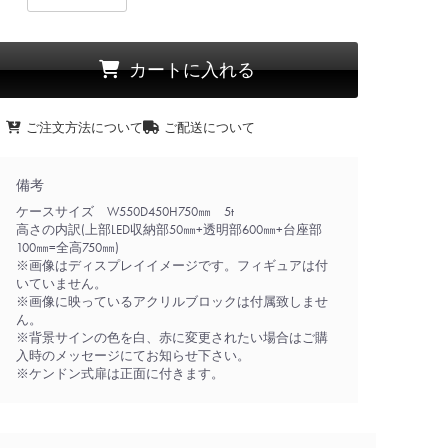
カートに入れる
ご注文方法について
ご配送について
備考
ケースサイズ W550D450H750㎜ 5t
高さの内訳(上部LED収納部50㎜+透明部600㎜+台座部
100㎜=全高750㎜)
※画像はディスプレイイメージです。フィギュアは付
いていません。
※画像に映っているアクリルブロックは付属致しませ
ん。
※背景サインの色を白、赤に変更されたい場合はご購
入時のメッセージにてお知らせ下さい。
※ケンドン式扉は正面に付きます。