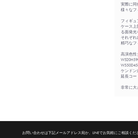
実際に同
様々なフ
フィギュ
ケース上
る面発光
それぞれ
精巧なフ
高演色性
W520H
W550D
ケンドン
延長コード
非常に大
お問い合わせは下記メールアドレス宛か、
LINEでお気軽にご相談くだ