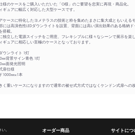
仕様のケースをご購入いただいた「O様」のご要望を忠実に再現・商品化。
ィギュアに幅広く対応した大型ケースです。
アケースに特化したヨメテラスの技術と粋を集めたまさに集大成ともいえる
部には高演色性LEDダウンライトを設置、背面には高い演出効果のある格納
を搭載。
に独立した電源スイッチをご用意、フレキシブルに様々なシーンで展示を楽
ィギュアに相応しい至極のケースとなっております。
ダウンライト 1灯
590㎜背景サイン青色 1灯
450㎜面発光照明
式扉仕様
1000㎜x1本
きく重いケースになりますので通常の被せ式方式ではなくケンドン式扉への
さい。
オーダー商品
サイトにつ