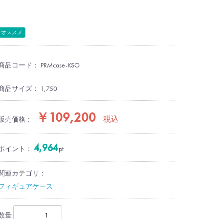
オススメ
商品コード：
PRMcase-KSO
商品サイズ：
1,750
￥109,200
税込
販売価格：
4,964
ポイント：
pt
関連カテゴリ：
フィギュアケース
数量